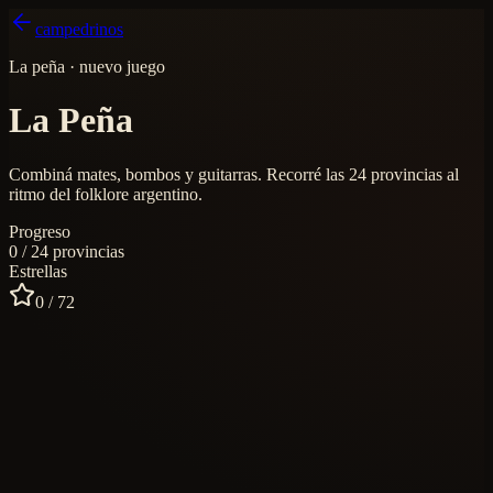
campedrinos
La peña · nuevo juego
La Peña
Combiná mates, bombos y guitarras. Recorré las 24 provincias al
ritmo del folklore argentino.
Progreso
0
/
24
provincias
Estrellas
0
/
72
ujuy
arnavalito
Salta
Zamba
ucumán