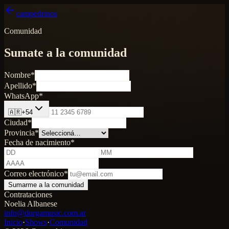
campedrinos
Comunidad
Sumate a la comunidad
Nombre
*
Apellido
*
WhatsApp
*
🇦🇷
+
54
Ciudad
*
Provincia
*
Fecha de nacimiento
*
Correo electrónico
*
Sumarme a la comunidad
Contrataciones
Noelia Albanese
info@durgamusic.com.ar
Inicio
·
Shows
·
Comunidad